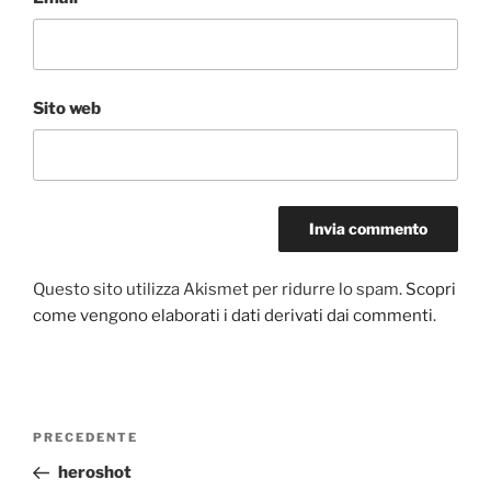
Sito web
Questo sito utilizza Akismet per ridurre lo spam.
Scopri
come vengono elaborati i dati derivati dai commenti
.
Navigazione
Articolo
PRECEDENTE
articoli
precedente:
heroshot