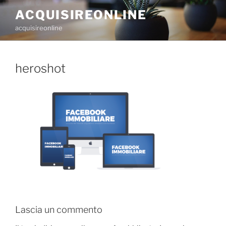
Salta
ACQUISIREONLINE
al
acquisireonline
contenuto
heroshot
Lascia un commento